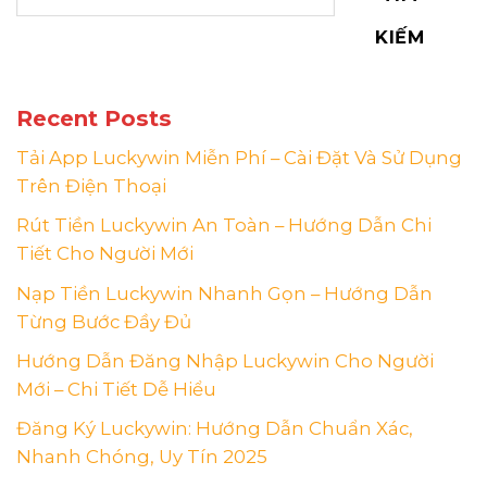
KIẾM
Recent Posts
Tải App Luckywin Miễn Phí – Cài Đặt Và Sử Dụng
Trên Điện Thoại
Rút Tiền Luckywin An Toàn – Hướng Dẫn Chi
Tiết Cho Người Mới
Nạp Tiền Luckywin Nhanh Gọn – Hướng Dẫn
Từng Bước Đầy Đủ
Hướng Dẫn Đăng Nhập Luckywin Cho Người
Mới – Chi Tiết Dễ Hiểu
Đăng Ký Luckywin: Hướng Dẫn Chuẩn Xác,
Nhanh Chóng, Uy Tín 2025