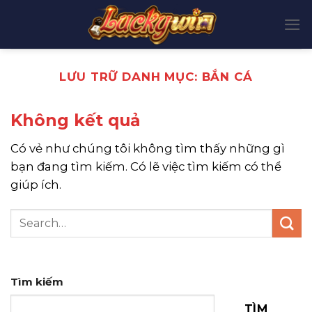
Chuyển
đến
nội
dung
LƯU TRỮ DANH MỤC:
BẮN CÁ
Không kết quả
Có vẻ như chúng tôi không tìm thấy những gì
bạn đang tìm kiếm. Có lẽ việc tìm kiếm có thể
giúp ích.
Tìm kiếm
TÌM