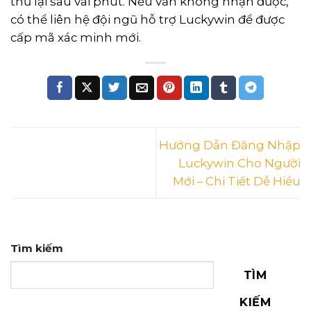
thử lại sau vài phút. Nếu vẫn không nhận được,
có thể liên hệ đội ngũ hỗ trợ Luckywin để được
cấp mã xác minh mới.
Hướng Dẫn Đăng Nhập
Luckywin Cho Người
Mới – Chi Tiết Dễ Hiểu
Tìm kiếm
TÌM
KIẾM