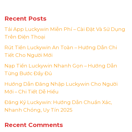
Recent Posts
Tải App Luckywin Miễn Phí – Cài Đặt Và Sử Dụng
Trên Điện Thoại
Rút Tiền Luckywin An Toàn – Hướng Dẫn Chi
Tiết Cho Người Mới
Nạp Tiền Luckywin Nhanh Gọn – Hướng Dẫn
Từng Bước Đầy Đủ
Hướng Dẫn Đăng Nhập Luckywin Cho Người
Mới – Chi Tiết Dễ Hiểu
Đăng Ký Luckywin: Hướng Dẫn Chuẩn Xác,
Nhanh Chóng, Uy Tín 2025
Recent Comments