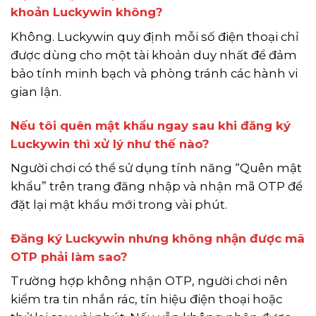
khoản Luckywin không?
Không. Luckywin quy định mỗi số điện thoại chỉ
được dùng cho một tài khoản duy nhất để đảm
bảo tính minh bạch và phòng tránh các hành vi
gian lận.
Nếu tôi quên mật khẩu ngay sau khi đăng ký
Luckywin thì xử lý như thế nào?
Người chơi có thể sử dụng tính năng “Quên mật
khẩu” trên trang đăng nhập và nhận mã OTP để
đặt lại mật khẩu mới trong vài phút.
Đăng ký Luckywin nhưng không nhận được mã
OTP phải làm sao?
Trường hợp không nhận OTP, người chơi nên
kiểm tra tin nhắn rác, tín hiệu điện thoại hoặc