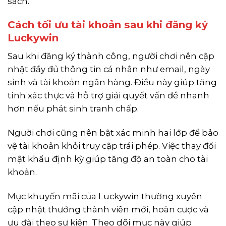
sách.
Cách tối ưu tài khoản sau khi đăng ký
Luckywin
Sau khi đăng ký thành công, người chơi nên cập
nhật đầy đủ thông tin cá nhân như email, ngày
sinh và tài khoản ngân hàng. Điều này giúp tăng
tính xác thực và hỗ trợ giải quyết vấn đề nhanh
hơn nếu phát sinh tranh chấp.
Người chơi cũng nên bật xác minh hai lớp để bảo
vệ tài khoản khỏi truy cập trái phép. Việc thay đổi
mật khẩu định kỳ giúp tăng độ an toàn cho tài
khoản.
Mục khuyến mãi của Luckywin thường xuyên
cập nhật thưởng thành viên mới, hoàn cược và
ưu đãi theo sự kiện. Theo dõi mục này giúp