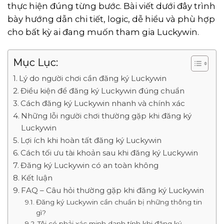
thực hiện đúng từng bước. Bài viết dưới đây trình
bày hướng dẫn chi tiết, logic, dễ hiểu và phù hợp
cho bất kỳ ai đang muốn tham gia Luckywin.
Mục Lục:
Lý do người chơi cần đăng ký Luckywin
Điều kiện để đăng ký Luckywin đúng chuẩn
Cách đăng ký Luckywin nhanh và chính xác
Những lỗi người chơi thường gặp khi đăng ký
Luckywin
Lợi ích khi hoàn tất đăng ký Luckywin
Cách tối ưu tài khoản sau khi đăng ký Luckywin
Đăng ký Luckywin có an toàn không
Kết luận
FAQ – Câu hỏi thường gặp khi đăng ký Luckywin
Đăng ký Luckywin cần chuẩn bị những thông tin
gì?
Tôi có phải xác minh danh tính khi đăng ký